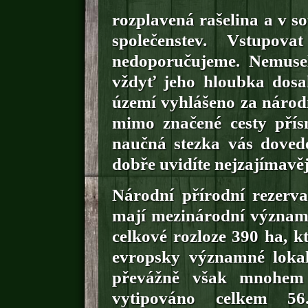
rozplavená rašelina a v s
společenstev. Vstupov
nedoporučujeme. Nemuse
vždyť jeho hloubka dosa
území vyhlášeno za národn
mimo značené cesty přís
naučná stezka vás dovede
dobře uvidíte nejzajímavějš
Národní přírodní rezerva
mají mezinárodní význam.
celkové rozloze 390 ha, k
evropsky významné lokal
převážně však mnohem 
vytipováno celkem 56